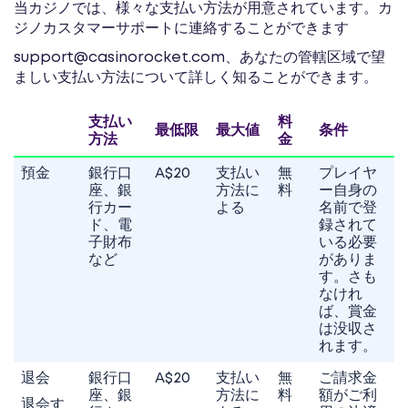
当カジノでは、様々な支払い方法が用意されています。カ
ジノカスタマーサポートに連絡することができます
support@casinorocket.com
、あなたの管轄区域で望
ましい支払い方法について詳しく知ることができます。
支払い
料
最低限
最大値
条件
方法
金
預金
銀行口
A$20
支払い
無
プレイヤ
座、銀
方法に
料
ー自身の
行カー
よる
名前で登
ド、電
録されて
子財布
いる必要
など
がありま
す。さも
なけれ
ば、賞金
は没収さ
れます。
退会
銀行口
A$20
支払い
無
ご請求金
座、銀
方法に
料
額がご利
退会す