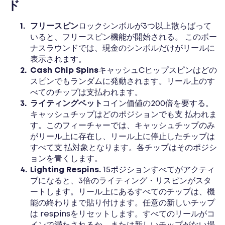
ド
フリースピン
ロックシンボルが3つ以上散らばって
いると、フリースピン機能が開始される。 このボー
ナスラウンドでは、現金のシンボルだけがリールに
表示されます。
Cash Сhip Spins
キャッシュСヒップスピンはどの
スピンでもランダムに発動されます。リール上のす
べてのチップは支払われます。
ライティングベット
コイン価値の200倍を要する。
キャッシュチップはどのポジションでも支 払われま
す。このフィーチャーでは、キャッシュチップのみ
がリール上に存在し、リール上に停止したチップは
すべて支 払対象となります。各チップはそのポジシ
ョンを青くします。
Lighting Respins.
15ポジションすべてがアクティ
ブになると、3倍のライティング・リスピンがスタ
ートします。リール上にあるすべてのチップは、機
能の終わりまで貼り付けます。任意の新しいチップ
は respinsをリセットします。すべてのリールがコ