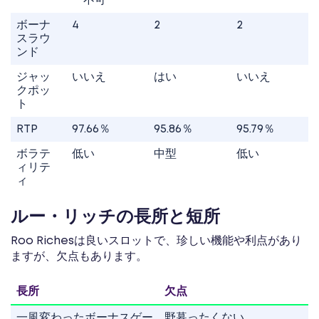
ー不可
ボーナ
4
2
2
スラウ
ンド
ジャッ
いいえ
はい
いいえ
クポッ
ト
RTP
97.66％
95.86％
95.79％
ボラテ
低い
中型
低い
ィリテ
ィ
ルー・リッチの長所と短所
Roo Richesは良いスロットで、珍しい機能や利点があり
ますが、欠点もあります。
長所
欠点
一風変わったボーナスゲー
野暮ったくない