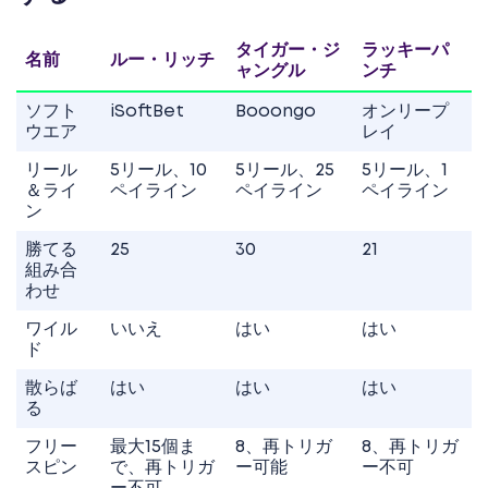
タイガー・ジ
ラッキーパ
名前
ルー・リッチ
ャングル
ンチ
ソフト
iSoftBet
Booongo
オンリープ
ウエア
レイ
リール
5リール、10
5リール、25
5リール、1
＆ライ
ペイライン
ペイライン
ペイライン
ン
勝てる
25
30
21
組み合
わせ
ワイル
いいえ
はい
はい
ド
散らば
はい
はい
はい
る
フリー
最大15個ま
8、再トリガ
8、再トリガ
スピン
で、再トリガ
ー可能
ー不可