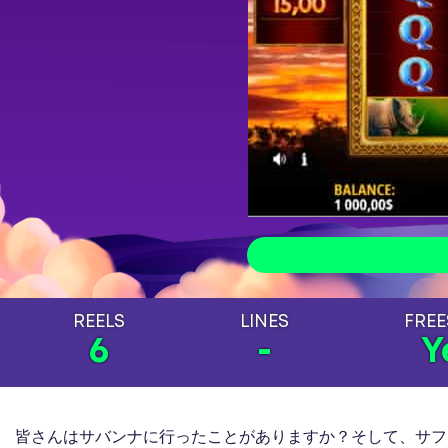
REELS
LINES
FREE
6
-
Y
皆さんはサバンナに行ったことがありますか？そして、サファリ