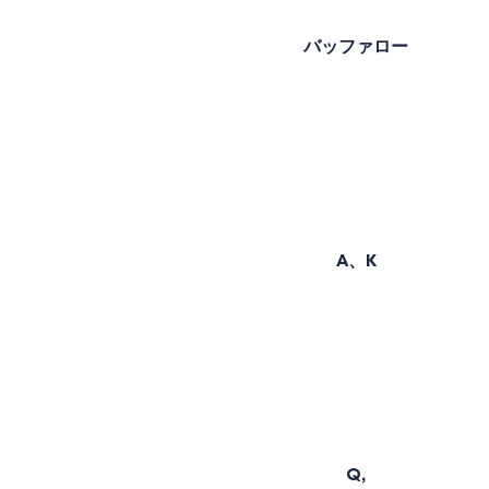
バッファロー
A、K
Q,